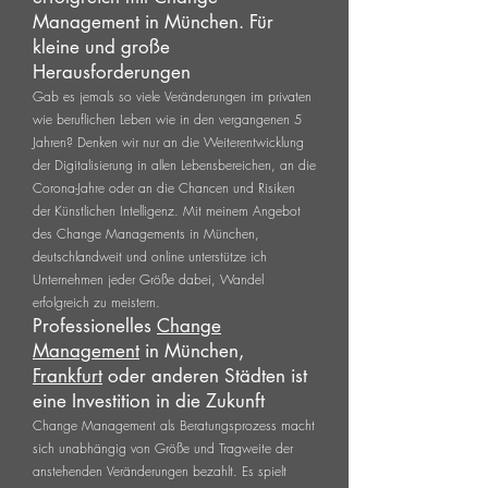
Management in München. Für
kleine und große
Herausforderungen
Gab es jemals so viele Veränderungen im privaten
wie beruflichen Leben wie in den vergangenen 5
Jahren? Denken wir nur an die Weiterentwicklung
der Digitalisierung in allen Lebensbereichen, an die
Corona-Jahre oder an die Chancen und Risiken
der Künstlichen Intelligenz. Mit meinem Angebot
des Change Managements in München,
deutschlandweit und online unterstütze ich
Unternehmen jeder Größe dabei, Wandel
erfolgreich zu meistern.
Professionelles
Change
Management
in München,
Frankfurt
oder anderen Städten ist
eine Investition in die Zukunft
Change Management als Beratungsprozess macht
sich unabhängig von Größe und Tragweite der
anstehenden Veränderungen bezahlt. Es spielt