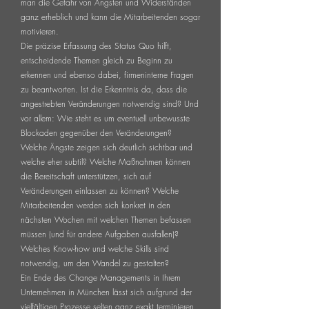
man die Gefahr von Ängsten und Widerständen
ganz erheblich und kann die Mitarbeitenden sogar
motivieren.
Die präzise Erfassung des Status Quo hilft,
entscheidende Themen gleich zu Beginn zu
erkennen und ebenso dabei, firmeninterne Fragen
zu beantworten. Ist die Erkenntnis da, dass die
angestrebten Veränderungen notwendig sind? Und
vor allem: Wie steht es um eventuell unbewusste
Blockaden gegenüber den Veränderungen?
Welche Ängste zeigen sich deutlich sichtbar und
welche eher subtil? Welche Maßnahmen können
die Bereitschaft unterstützen, sich auf
Veränderungen einlassen zu können? Welche
Mitarbeitenden werden sich konkret in den
nächsten Wochen mit welchen Themen befassen
müssen (und für andere Aufgaben ausfallen)?
Welches Know-how und welche Skills sind
notwendig, um den Wandel zu gestalten?
Ein Ende des Change Managements in Ihrem
Unternehmen in München lässt sich aufgrund der
vielfältigen Prozesse selten ganz exakt terminieren.