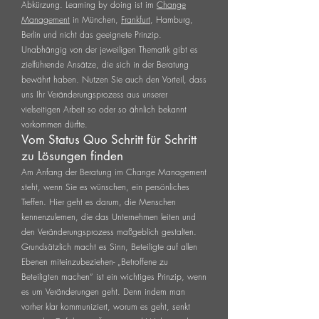
Abkürzung. Learning by doing ist im
Change
Management
in München,
Frankfurt
, Hamburg,
Berlin und nicht das geeignete Prinzip.
Unabhängig von der jeweiligen Thematik gibt es
zielführende Ansätze, die sich in der Beratung
bewährt haben. Nutzen Sie auch den Vorteil, dass
uns Ihr Veränderungsprozess aus unserer
vielseitigen Arbeit so oder so ähnlich bekannt
vorkommen dürfte.
Vom Status Quo Schritt für Schritt
zu Lösungen finden
Am Anfang der Beratung im Change Management
steht, wenn Sie es wünschen, ein persönliches
Treffen. Hier geht es darum, die Menschen
kennenzulernen, die das Unternehmen leiten und
den Veränderungsprozess maßgeblich gestalten.
Grundsätzlich macht es Sinn, Beteiligte auf allen
Ebenen miteinzubeziehen- „Betroffene zu
Beteiligten machen“ ist ein wichtiges Prinzip, wenn
es um Veränderungen geht. Denn indem man
vorher klar kommuniziert, worum es geht, senkt