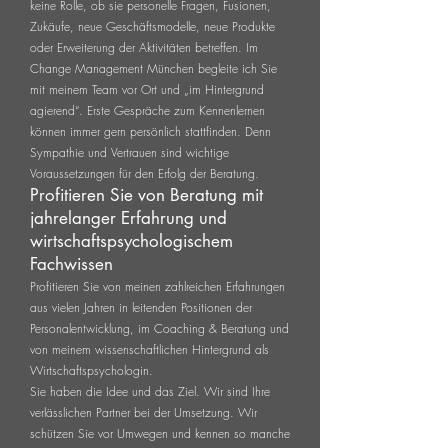
keine Rolle, ob sie personelle Fragen, Fusionen,
Zukäufe, neue Geschäftsmodelle, neue Produkte
oder Erweiterung der Aktivitäten betreffen. Im
Change Management München begleite ich Sie
mit meinem Team vor Ort und „im Hintergrund
agierend“. Erste Gespräche zum Kennenlernen
können immer gern persönlich stattfinden. Denn
Sympathie und Vertrauen sind wichtige
Voraussetzungen für den Erfolg der Beratung.
Profitieren Sie von Beratung mit
jahrelanger Erfahrung und
wirtschaftspsychologischem
Fachwissen
Profitieren Sie von meinen zahlreichen Erfahrungen
aus vielen Jahren in leitenden Positionen der
Personalentwicklung, im Coaching & Beratung und
von meinem wissenschaftlichen Hintergrund als
Wirtschaftspsychologin.
Sie haben die Idee und das Ziel. Wir sind Ihre
verlässlichen Partner bei der Umsetzung. Wir
schützen Sie vor Umwegen und kennen so manche