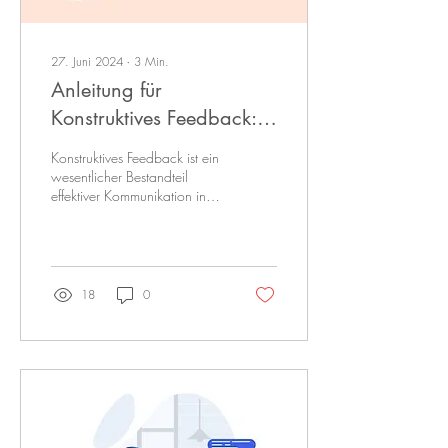
27. Juni 2024
∙
3
Min.
Anleitung für
Konstruktives Feedback:
Methoden und Praktische
Konstruktives Feedback ist ein
Tipps
wesentlicher Bestandteil
effektiver Kommunikation in
der Arbeitswelt. Es fördert
nicht nur das persönliche...
18
0