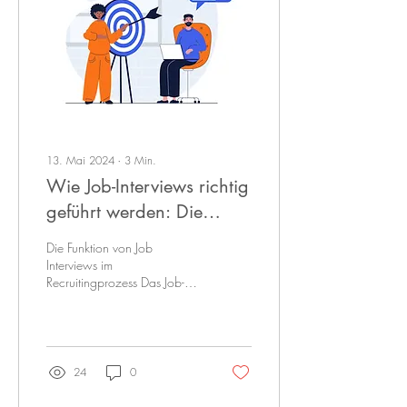
13. Mai 2024
∙
3
Min.
Wie Job-Interviews richtig
geführt werden: Die
Bedeutung von
Die Funktion von Job
Interviewleitfäden
Interviews im
Recruitingprozess Das Job-
Interview ist der
entscheidende Schritt im
Recruiting-Prozess. Ein...
24
0